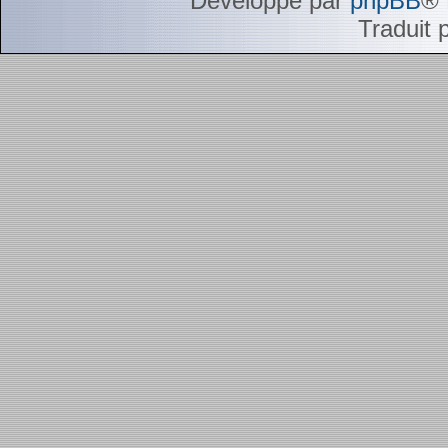
Développé par
phpBB
® 
Traduit 