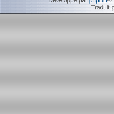
Développé par
phpBB
® 
Traduit 