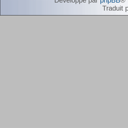
Développé par
phpBB
® 
Traduit 