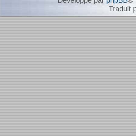
Développé par
phpBB
® 
Traduit 