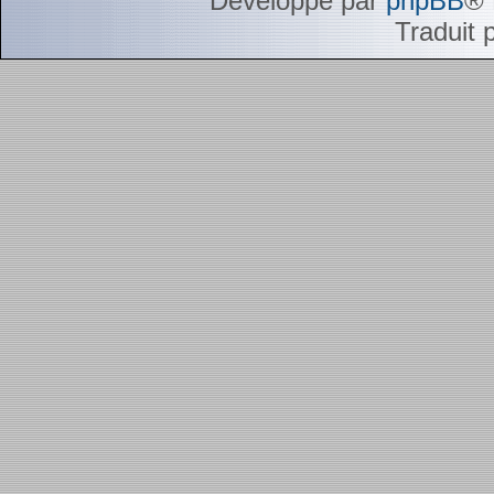
Développé par
phpBB
® 
Traduit 