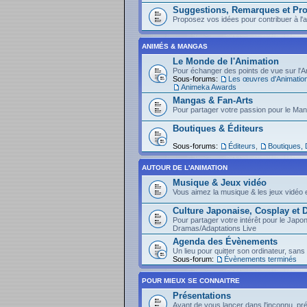
Suggestions, Remarques et Pro
Proposez vos idées pour contribuer à l'am
ANIMÉS & MANGAS
Le Monde de l'Animation
Pour échanger des points de vue sur l'An
Sous-forums:
Les œuvres d'Animatio
Animeka Awards
Mangas & Fan-Arts
Pour partager votre passion pour le Ma
Boutiques & Éditeurs
Sous-forums:
Éditeurs
,
Boutiques,
AUTOUR DE L'ANIMATION
Musique & Jeux vidéo
Vous aimez la musique & les jeux vidéo e
Culture Japonaise, Cosplay et
Pour partager votre intérêt pour le Japo
Dramas/Adaptations Live
Agenda des Évènements
Un lieu pour quitter son ordinateur, sans 
Sous-forum:
Évènements terminés
POUR MIEUX SE CONNAITRE
Présentations
Avant de vous lancer dans l'inconnu, pr