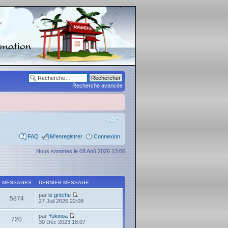
Recherche avancée
FAQ
M’enregistrer
Connexion
Nous sommes le 08 Aoû 2026 13:06
MESSAGES
DERNIER MESSAGE
par
le gritche
5874
27 Juil 2026 22:08
par
Yukinoa
720
30 Déc 2023 18:07