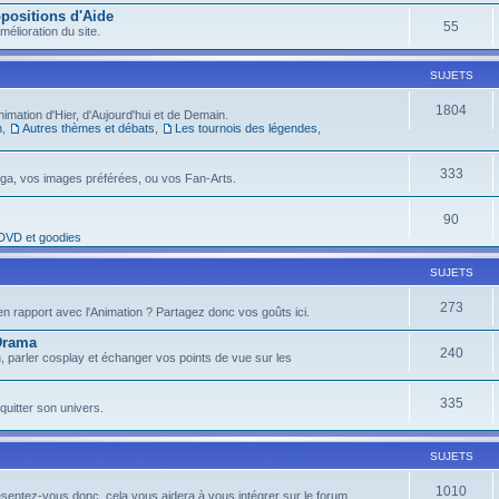
positions d'Aide
55
élioration du site.
SUJETS
1804
imation d'Hier, d'Aujourd'hui et de Demain.
n
,
Autres thèmes et débats
,
Les tournois des légendes
,
333
nga, vos images préférées, ou vos Fan-Arts.
90
 DVD et goodies
SUJETS
273
n rapport avec l'Animation ? Partagez donc vos goûts ici.
 Drama
240
n, parler cosplay et échanger vos points de vue sur les
335
quitter son univers.
SUJETS
1010
ésentez-vous donc, cela vous aidera à vous intégrer sur le forum