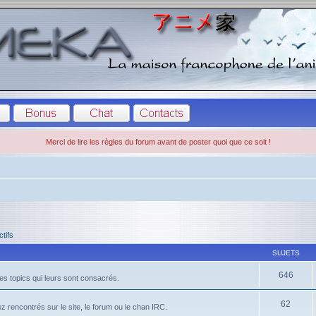
Merci de lire les règles du forum avant de poster quoi que ce soit !
ctifs
SUJETS
646
es topics qui leurs sont consacrés.
62
 rencontrés sur le site, le forum ou le chan IRC.