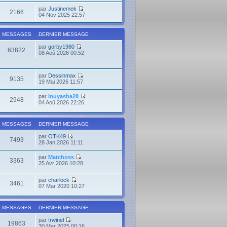
par
Justinemek
2166
04 Nov 2025 22:57
MESSAGES
DERNIER MESSAGE
par
gorby1980
63822
08 Aoû 2026 00:52
par
Dessinmax
9135
19 Mai 2026 11:57
par
inuyasha28
2948
04 Aoû 2026 22:26
MESSAGES
DERNIER MESSAGE
par
OTK49
7493
28 Jan 2026 11:11
par
Matchoss
3363
25 Avr 2026 10:28
par
charlock
3461
07 Mar 2020 10:27
MESSAGES
DERNIER MESSAGE
par
Irwinel
19863
30 Mar 2025 00:16