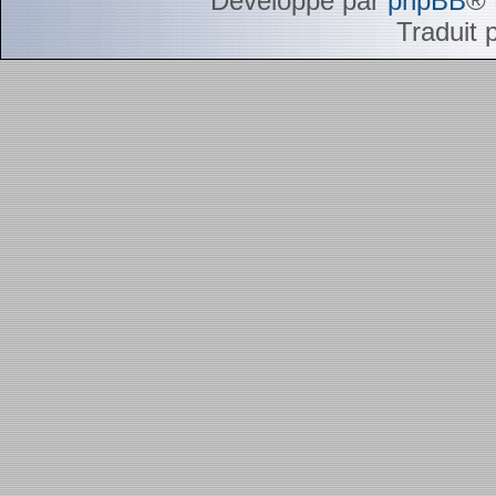
Développé par
phpBB
® 
Traduit 