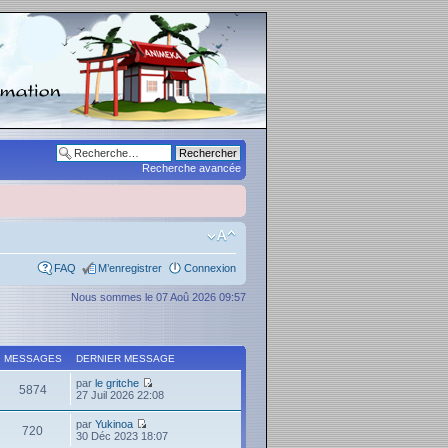
Recherche avancée
FAQ
M’enregistrer
Connexion
Nous sommes le 07 Aoû 2026 09:57
MESSAGES
DERNIER MESSAGE
par
le gritche
5874
27 Juil 2026 22:08
par
Yukinoa
720
30 Déc 2023 18:07