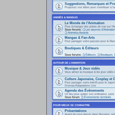
Suggestions, Remarques et Pro
Proposez vos idées pour contribuer à l'am
ANIMÉS & MANGAS
Le Monde de l'Animation
Pour échanger des points de vue sur l'An
Sous-forums:
Les œuvres d'Animatio
Animeka Awards
Mangas & Fan-Arts
Pour partager votre passion pour le Ma
Boutiques & Éditeurs
Sous-forums:
Éditeurs
,
Boutiques,
AUTOUR DE L'ANIMATION
Musique & Jeux vidéo
Vous aimez la musique & les jeux vidéo e
Culture Japonaise, Cosplay et
Pour partager votre intérêt pour le Japo
Dramas/Adaptations Live
Agenda des Évènements
Un lieu pour quitter son ordinateur, sans 
Sous-forum:
Évènements terminés
POUR MIEUX SE CONNAITRE
Présentations
Avant de vous lancer dans l'inconnu, pr