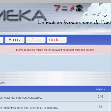
Merci de lire les règles du forum avant de poster quoi que ce soit !
ctifs
SUJETS
646
es topics qui leurs sont consacrés.
62
 rencontrés sur le site, le forum ou le chan IRC.