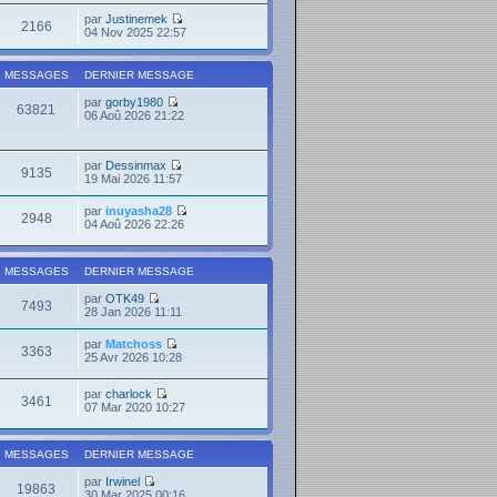
par
Justinemek
2166
04 Nov 2025 22:57
MESSAGES
DERNIER MESSAGE
par
gorby1980
63821
06 Aoû 2026 21:22
par
Dessinmax
9135
19 Mai 2026 11:57
par
inuyasha28
2948
04 Aoû 2026 22:26
MESSAGES
DERNIER MESSAGE
par
OTK49
7493
28 Jan 2026 11:11
par
Matchoss
3363
25 Avr 2026 10:28
par
charlock
3461
07 Mar 2020 10:27
MESSAGES
DERNIER MESSAGE
par
Irwinel
19863
30 Mar 2025 00:16