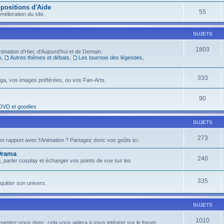
positions d'Aide
55
élioration du site.
SUJETS
1803
imation d'Hier, d'Aujourd'hui et de Demain.
n
,
Autres thèmes et débats
,
Les tournois des légendes
,
333
nga, vos images préférées, ou vos Fan-Arts.
90
 DVD et goodies
SUJETS
273
n rapport avec l'Animation ? Partagez donc vos goûts ici.
 Drama
240
n, parler cosplay et échanger vos points de vue sur les
335
quitter son univers.
SUJETS
1010
ésentez-vous donc, cela vous aidera à vous intégrer sur le forum