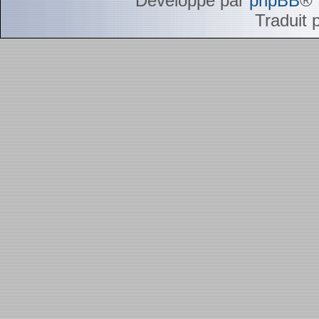
Développé par
phpBB
® 
Traduit 