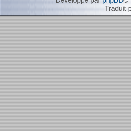
Développé par
phpBB
® 
Traduit 