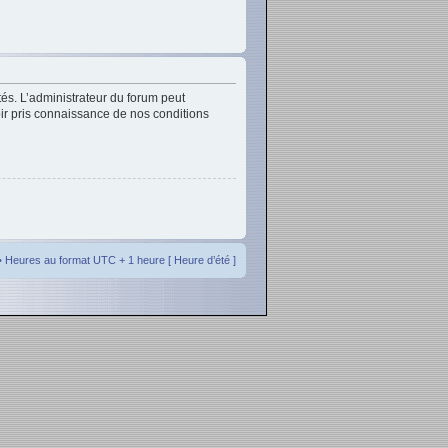
és. L’administrateur du forum peut
oir pris connaissance de nos conditions
• Heures au format UTC + 1 heure [ Heure d’été ]