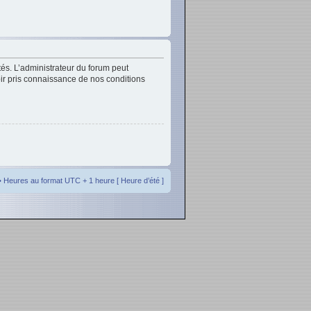
és. L’administrateur du forum peut
oir pris connaissance de nos conditions
• Heures au format UTC + 1 heure [ Heure d’été ]