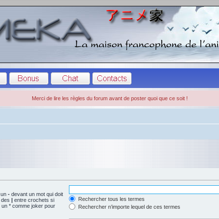
Merci de lire les règles du forum avant de poster quoi que ce soit !
t un
-
devant un mot qui doit
Rechercher tous les termes
r des
|
entre crochets si
z un * comme joker pour
Rechercher n’importe lequel de ces termes