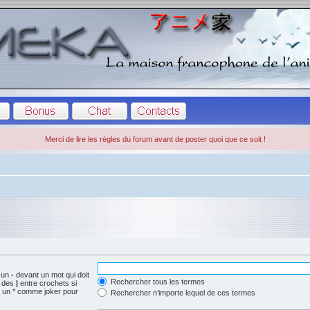
Merci de lire les règles du forum avant de poster quoi que ce soit !
t un
-
devant un mot qui doit
Rechercher tous les termes
r des
|
entre crochets si
z un * comme joker pour
Rechercher n’importe lequel de ces termes