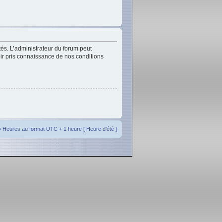
és. L’administrateur du forum peut
oir pris connaissance de nos conditions
• Heures au format UTC + 1 heure [ Heure d’été ]