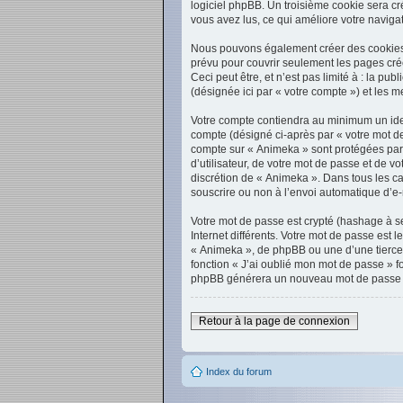
logiciel phpBB. Un troisième cookie sera cré
vous avez lus, ce qui améliore votre navigat
Nous pouvons également créer des cookies e
prévu pour couvrir seulement les pages cré
Ceci peut être, et n’est pas limité à : la p
(désignée ici par « votre compte ») et les
Votre compte contiendra au minimum un ident
compte (désigné ci-après par « votre mot de
compte sur « Animeka » sont protégées par 
d’utilisateur, de votre mot de passe et de v
discrétion de « Animeka ». Dans tous les ca
souscrire ou non à l’envoi automatique d’e-
Votre mot de passe est crypté (hashage à se
Internet différents. Votre mot de passe es
« Animeka », de phpBB ou une d’une tierce 
fonction « J’ai oublié mon mot de passe » fo
phpBB générera un nouveau mot de passe q
Retour à la page de connexion
Index du forum