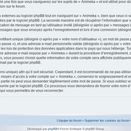
é une fois que vous naviguerez sur les sujets de « Animeka » et est utilisé pour sto
ion sur le forum.
xternes au logiciel phpBB tout en naviguant sur « Animeka », bien que ceux-ci s
ées par le logiciel phpBB. La seconde manière est de récupérer l’information que 
ublication de message en tant qu’utilisateur invité (désignée ci-après par « messages 
 messages que vous envoyez après l’enregistrement et lors d’une connexion (désigné
ifiant unique (désigné ci-après par « votre nom d’utilisateur »), un mot de passe p
 passe »), et une adresse e-mail personnelle valide (désignée ci-après par « votre 
les lois de protection des données applicables dans le pays qui nous héberge. To
otre adresse e-mail requise par « Animeka » durant la procédure d’enregistrement, qu’
s, vous pouvez choisir quelle information de votre compte sera affichée publiqueme
mail par le logiciel phpBB.
ns unique) afin qu’il soit sécurisé. Cependant, il est recommandé de ne pas utilis
t le moyen d’accès à votre compte sur « Animeka », conservez-le soigneusement et e
partie ne peut vous demander légitimement votre mot de passe. Si vous oubliez vot
urnie par le logiciel phpBB. Ce processus vous demandera de fournir votre nom d’util
ui vous permettra de vous reconnecter.
L’équipe du forum
•
Supprimer les cookies du forum
Développé par
phpBB
® Forum Software © phpBB Group