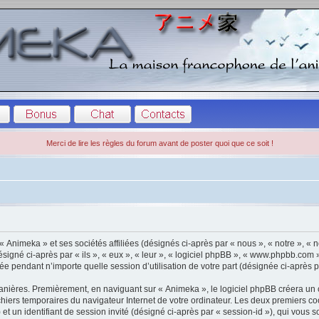
Merci de lire les règles du forum avant de poster quoi que ce soit !
 Animeka » et ses sociétés affiliées (désignés ci-après par « nous », « notre », « 
signé ci-après par « ils », « eux », « leur », « logiciel phpBB », « www.phpbb.com
ctée pendant n’importe quelle session d’utilisation de votre part (désignée ci-après p
anières. Premièrement, en naviguant sur « Animeka », le logiciel phpBB créera un 
fichiers temporaires du navigateur Internet de votre ordinateur. Les deux premiers co
») et un identifiant de session invité (désigné ci-après par « session-id »), qui vou