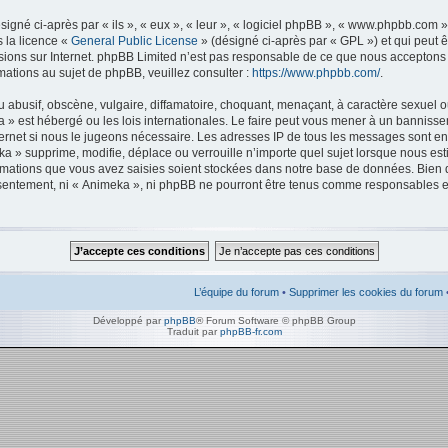
gné ci-après par « ils », « eux », « leur », « logiciel phpBB », « www.phpbb.com 
s la licence «
General Public License
» (désigné ci-après par « GPL ») et qui peut 
ussions sur Internet. phpBB Limited n’est pas responsable de ce que nous accept
ations au sujet de phpBB, veuillez consulter :
https://www.phpbb.com/
.
abusif, obscène, vulgaire, diffamatoire, choquant, menaçant, à caractère sexuel o
ka » est hébergé ou les lois internationales. Le faire peut vous mener à un bannis
Internet si nous le jugeons nécessaire. Les adresses IP de tous les messages sont e
a » supprime, modifie, déplace ou verrouille n’importe quel sujet lorsque nous est
mations que vous avez saisies soient stockées dans notre base de données. Bien 
onsentement, ni « Animeka », ni phpBB ne pourront être tenus comme responsables en
L’équipe du forum
•
Supprimer les cookies du forum
Développé par
phpBB
® Forum Software © phpBB Group
Traduit par
phpBB-fr.com