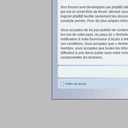
Nos forums sont développés par phpBB (dési
qui est un script libre de forum, déclaré sou
logiciel phpBB facilite seulement les disc
conduite permis. Pour de plus amples inform
Vous acceptez de ne pas publier de contenu 
les lois de votre pays, du pays où « Anime
notification à votre fournisseur d’accès à 
ces conditions. Vous acceptez que « Animek
membre, vous acceptez que toutes les infor
diffusées à une tierce partie sans votre c
compromettre les données.
Index du forum