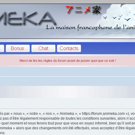
Merci de lire les règles du forum avant de poster quoi que ce soit !
s par « nous », « notre », « nos », « Animeka », « https://forum.animeka.com »), 
z pas d’être légalement responsable de toutes les conditions suivantes, alors n’ac
 quel moment et nous ferons tout pour que vous en soyez informé, bien qu’il soit pru
Animeka » alors que des changements ont été effectués, vous acceptez d’être léga
ons.