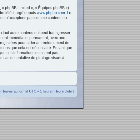
», « phpBB Limited », « Équipes phpBB »)
être téléchargé depuis
www.phpbb.com
. Le
ons ou n’acceptons pas comme contenu ou
u tout autre contenu qui peut transgresser
sement immédiat et permanent, avec une
nregistrées pour aider au renforcement de
imons que cela est nécessaire. En tant que
que ces informations ne soient pas
 cas de tentative de piratage visant à
• Heures au format UTC + 1 heure [ Heure d’été ]