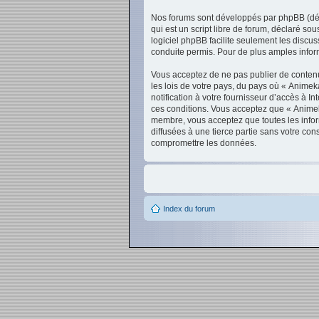
Nos forums sont développés par phpBB (dési
qui est un script libre de forum, déclaré sou
logiciel phpBB facilite seulement les disc
conduite permis. Pour de plus amples inform
Vous acceptez de ne pas publier de contenu 
les lois de votre pays, du pays où « Anime
notification à votre fournisseur d’accès à 
ces conditions. Vous acceptez que « Animek
membre, vous acceptez que toutes les infor
diffusées à une tierce partie sans votre c
compromettre les données.
Index du forum