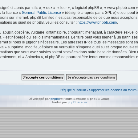
gné ci-après par « ils », « eux », « leur », « logiciel phpBB », « www.phpbb.com 
s la licence «
General Public License
» (désigné ci-après par « GPL ») et qui peut 
ussions sur Internet. phpBB Limited n’est pas responsable de ce que nous accept
ations au sujet de phpBB, veuillez consulter :
https://www.phpbb.com/
.
abusif, obscène, vulgaire, diffamatoire, choquant, menaçant, à caractère sexuel o
ka » est hébergé ou les lois internationales. Le faire peut vous mener à un bannis
Internet si nous le jugeons nécessaire. Les adresses IP de tous les messages sont e
a » supprime, modifie, déplace ou verrouille n’importe quel sujet lorsque nous est
mations que vous avez saisies soient stockées dans notre base de données. Bien 
onsentement, ni « Animeka », ni phpBB ne pourront être tenus comme responsables en
L’équipe du forum
•
Supprimer les cookies du forum
Développé par
phpBB
® Forum Software © phpBB Group
Traduit par
phpBB-fr.com