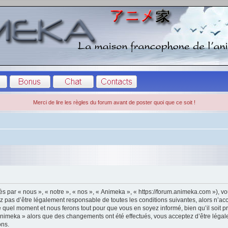
Merci de lire les règles du forum avant de poster quoi que ce soit !
s par « nous », « notre », « nos », « Animeka », « https://forum.animeka.com »), 
z pas d’être légalement responsable de toutes les conditions suivantes, alors n’ac
 quel moment et nous ferons tout pour que vous en soyez informé, bien qu’il soit pru
Animeka » alors que des changements ont été effectués, vous acceptez d’être léga
ons.