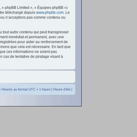
», « phpBB Limited », « Équipes phpBB »)
être téléchargé depuis
www.phpbb.com
. Le
ons ou n’acceptons pas comme contenu ou
u tout autre contenu qui peut transgresser
sement immédiat et permanent, avec une
nregistrées pour aider au renforcement de
imons que cela est nécessaire. En tant que
que ces informations ne soient pas
 cas de tentative de piratage visant à
• Heures au format UTC + 1 heure [ Heure d’été ]