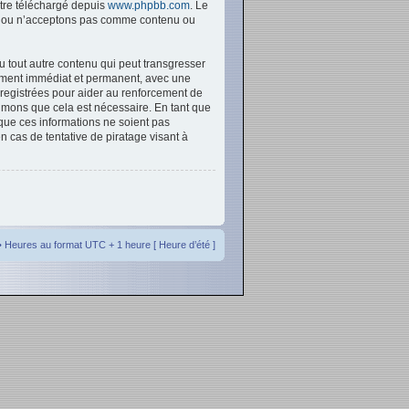
être téléchargé depuis
www.phpbb.com
. Le
ons ou n’acceptons pas comme contenu ou
u tout autre contenu qui peut transgresser
sement immédiat et permanent, avec une
nregistrées pour aider au renforcement de
imons que cela est nécessaire. En tant que
que ces informations ne soient pas
 cas de tentative de piratage visant à
• Heures au format UTC + 1 heure [ Heure d’été ]