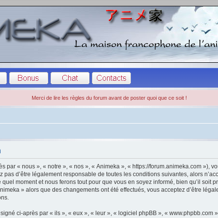
Merci de lire les règles du forum avant de poster quoi que ce soit !
n
s par « nous », « notre », « nos », « Animeka », « https://forum.animeka.com »), 
z pas d’être légalement responsable de toutes les conditions suivantes, alors n’ac
 quel moment et nous ferons tout pour que vous en soyez informé, bien qu’il soit pru
Animeka » alors que des changements ont été effectués, vous acceptez d’être léga
ons.
gné ci-après par « ils », « eux », « leur », « logiciel phpBB », « www.phpbb.com 