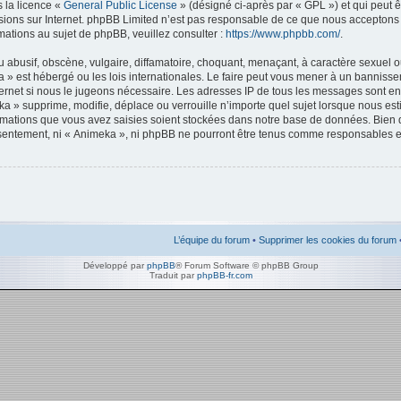
s la licence «
General Public License
» (désigné ci-après par « GPL ») et qui peut 
ussions sur Internet. phpBB Limited n’est pas responsable de ce que nous accept
ations au sujet de phpBB, veuillez consulter :
https://www.phpbb.com/
.
abusif, obscène, vulgaire, diffamatoire, choquant, menaçant, à caractère sexuel o
ka » est hébergé ou les lois internationales. Le faire peut vous mener à un bannis
Internet si nous le jugeons nécessaire. Les adresses IP de tous les messages sont e
a » supprime, modifie, déplace ou verrouille n’importe quel sujet lorsque nous est
mations que vous avez saisies soient stockées dans notre base de données. Bien 
onsentement, ni « Animeka », ni phpBB ne pourront être tenus comme responsables en
L’équipe du forum
•
Supprimer les cookies du forum
Développé par
phpBB
® Forum Software © phpBB Group
Traduit par
phpBB-fr.com