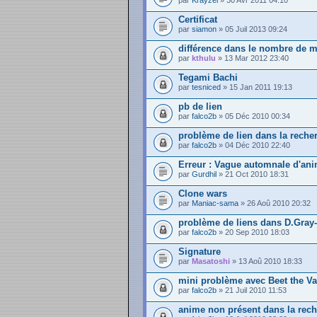
par
Krayzel
» 30 Avr 2011 04:10
Certificat
par
siamon
» 05 Juil 2013 09:24
différence dans le nombre de 
par
kthulu
» 13 Mar 2012 23:40
Tegami Bachi
par
tesniced
» 15 Jan 2011 19:13
pb de lien
par
falco2b
» 05 Déc 2010 00:34
problème de lien dans la reche
par
falco2b
» 04 Déc 2010 22:40
Erreur : Vague automnale d'an
par
Gurdhil
» 21 Oct 2010 18:31
Clone wars
par
Maniac-sama
» 26 Aoû 2010 20:32
problème de liens dans D.Gray
par
falco2b
» 20 Sep 2010 18:03
Signature
par
Masatoshi
» 13 Aoû 2010 18:33
mini problème avec Beet the Va
par
falco2b
» 21 Juil 2010 11:53
anime non présent dans la rec