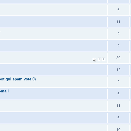
6
11
é
2
2
39
1
2
12
bot qui spam vote 0)
2
-mail
6
11
6
10