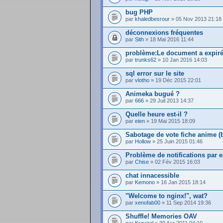
bug PHP
par
khaledbesrour
» 05 Nov 2013 21:18
déconnexions fréquentes
par
Sith
» 18 Mai 2016 11:44
problème:Le document a expir
par
trunks62
» 10 Jan 2016 14:03
sql error sur le site
par
vlotho
» 19 Déc 2015 22:01
Animeka bugué ?
par
666
» 29 Juil 2013 14:37
Quelle heure est-il ?
par
eien
» 19 Mai 2015 18:09
Sabotage de vote fiche anime (
par
Hollow
» 25 Juin 2015 01:46
Problème de notifications par e
par
Chise
» 02 Fév 2015 16:03
chat innacessible
par
Kemono
» 16 Jan 2015 18:14
"Welcome to nginx!", wat?
par
xenofab00
» 11 Sep 2014 19:36
Shuffle! Memories OAV