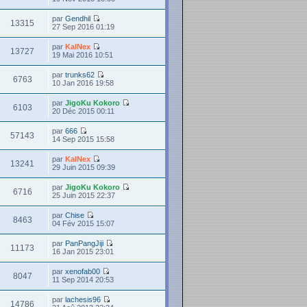
par
Gendhil
13315
27 Sep 2016 01:19
par
KalNex
13727
19 Mai 2016 10:51
par
trunks62
6763
10 Jan 2016 19:58
par
JigoKu Kokoro
6103
20 Déc 2015 00:11
par
666
57143
14 Sep 2015 15:58
par
KalNex
13241
29 Juin 2015 09:39
par
JigoKu Kokoro
6716
25 Juin 2015 22:37
par
Chise
8463
04 Fév 2015 15:07
par
PanPangJiji
11173
16 Jan 2015 23:01
par
xenofab00
8047
11 Sep 2014 20:53
par
lachesis96
14786