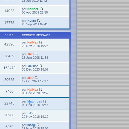
15 Juil 2010 11:42
par
NaNaeL
14023
05 Aoû 2009 21:50
par
Nyuro
17775
20 Sep 2011 09:41
VUES
DERNIER MESSAGE
par
KalNex
42396
29 Nov 2018 10:23
par
JRD
28439
18 Juin 2008 11:38
par
Yukinoa
163478
30 Déc 2023 18:07
par
JRD
20625
17 Oct 2021 12:27
par
KalNex
7400
09 Déc 2020 09:52
par
Matchoss
22745
02 Déc 2018 20:44
par
Sith
20988
29 Nov 2018 19:12
par
kisagi
5860
19 Nov 2018 18:05