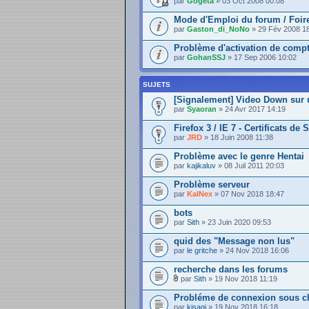
par
Gogeta
» 03 Oct 2008 00:08
Mode d'Emploi du forum / Foir
par
Gaston_di_NoNo
» 29 Fév 2008 1
Problème d'activation de comp
par
GohanSSJ
» 17 Sep 2006 10:02
SUJETS
[Signalement] Video Down sur 
par
Syaoran
» 24 Avr 2017 14:19
Firefox 3 / IE 7 - Certificats de 
par
JRD
» 18 Juin 2008 11:38
Problème avec le genre Hentai
par
kajikaluv
» 08 Juil 2011 20:03
Problème serveur
par
KalNex
» 07 Nov 2018 18:47
bots
par
Sith
» 23 Juin 2020 09:53
quid des "Message non lus"
par
le gritche
» 24 Nov 2018 16:06
recherche dans les forums
par
Sith
» 19 Nov 2018 11:19
Probléme de connexion sous c
par
kisagi
» 19 Nov 2018 16:18