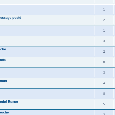
1
message posté
2
1
3
rche
2
imés
8
3
-man
4
8
ndel Buster
5
herche
3