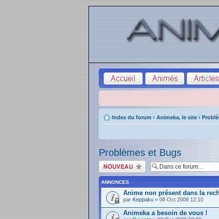
Index du forum
‹
Animeka, le site
‹
Probl
Problèmes et Bugs
Écrire un nouveau
sujet
ANNONCES
Anime non présent dans la rec
par
Keppaku
» 08 Oct 2008 12:10
Animeka a besoin de vous !