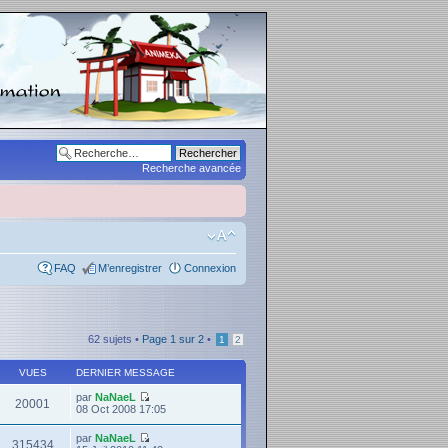
Recherche avancée
FAQ
M’enregistrer
Connexion
62 sujets •
Page
1
sur
2
•
1
2
VUES
DERNIER MESSAGE
par
NaNaeL
20001
08 Oct 2008 17:05
par
NaNaeL
315434