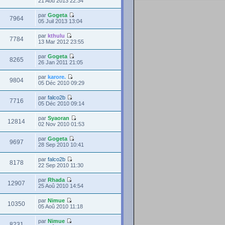
21 Aoû 2013 22:34
par
Gogeta
7964
05 Juil 2013 13:04
par
kthulu
7784
13 Mar 2012 23:55
par
Gogeta
8265
26 Jan 2011 21:05
par
karore.
9804
05 Déc 2010 09:29
par
falco2b
7716
05 Déc 2010 09:14
par
Syaoran
12814
02 Nov 2010 01:53
par
Gogeta
9697
28 Sep 2010 10:41
par
falco2b
8178
22 Sep 2010 11:30
par
Rhada
12907
25 Aoû 2010 14:54
par
Nimue
10350
05 Aoû 2010 11:18
par
Nimue
8231