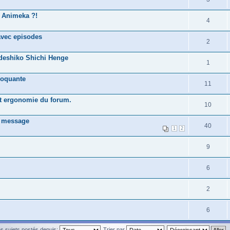
r Animeka ?!
4
avec episodes
2
deshiko Shichi Henge
1
hoquante
11
et ergonomie du forum.
10
n message
40
1
2
9
6
2
6
les sujets postés depuis:
Trier par