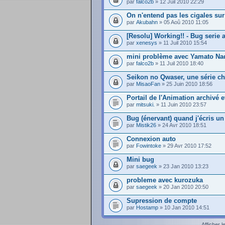
par
falco2b
» 12 Juil 2010 22:29
On n'entend pas les cigales su
par
Akubahn
» 05 Aoû 2010 11:05
[Resolu] Working!! - Bug serie 
par
xenesys
» 11 Juil 2010 15:54
mini problème avec Yamato Na
par
falco2b
» 11 Juil 2010 18:40
Seikon no Qwaser, une série c
par
MisaoFan
» 25 Juin 2010 18:56
Portail de l'Animation archivé 
par
mitsuki.
» 11 Juin 2010 23:57
Bug (énervant) quand j'écris u
par
Mistik26
» 24 Avr 2010 18:51
Connexion auto
par
Fowintoke
» 29 Avr 2010 17:52
Mini bug
par
saegeek
» 23 Jan 2010 13:23
probleme avec kurozuka
par
saegeek
» 20 Jan 2010 20:50
Supression de compte
par
Hostamp
» 10 Jan 2010 14:51
Afficher 