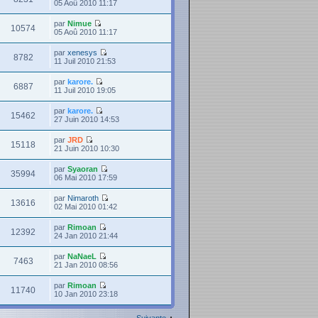
05 Aoû 2010 11:17
par
Nimue
10574
05 Aoû 2010 11:17
par
xenesys
8782
11 Juil 2010 21:53
par
karore.
6887
11 Juil 2010 19:05
par
karore.
15462
27 Juin 2010 14:53
par
JRD
15118
21 Juin 2010 10:30
par
Syaoran
35994
06 Mai 2010 17:59
par
Nimaroth
13616
02 Mai 2010 01:42
par
Rimoan
12392
24 Jan 2010 21:44
par
NaNaeL
7463
21 Jan 2010 08:56
par
Rimoan
11740
10 Jan 2010 23:18