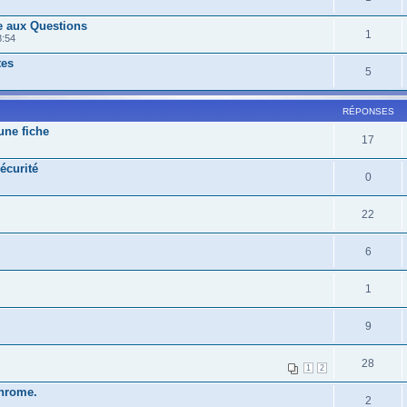
e aux Questions
1
8:54
tes
5
RÉPONSES
une fiche
17
Sécurité
0
22
6
1
9
28
1
2
hrome.
2