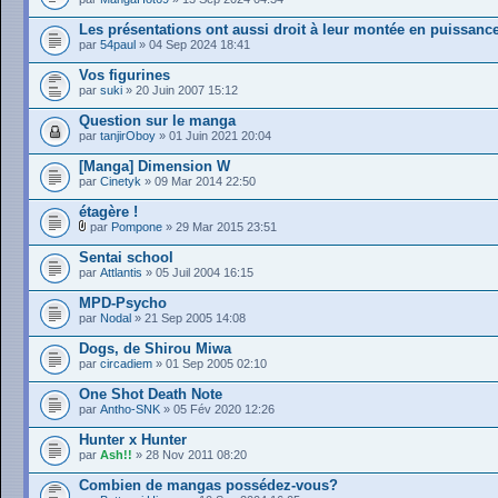
Les présentations ont aussi droit à leur montée en puissanc
par
54paul
» 04 Sep 2024 18:41
Vos figurines
par
suki
» 20 Juin 2007 15:12
Question sur le manga
par
tanjirOboy
» 01 Juin 2021 20:04
[Manga] Dimension W
par
Cinetyk
» 09 Mar 2014 22:50
étagère !
par
Pompone
» 29 Mar 2015 23:51
Sentai school
par
Attlantis
» 05 Juil 2004 16:15
MPD-Psycho
par
Nodal
» 21 Sep 2005 14:08
Dogs, de Shirou Miwa
par
circadiem
» 01 Sep 2005 02:10
One Shot Death Note
par
Antho-SNK
» 05 Fév 2020 12:26
Hunter x Hunter
par
Ash!!
» 28 Nov 2011 08:20
Combien de mangas possédez-vous?