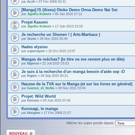
par
AcoK
» 07 Fév 2006 02:41
[Manga] IS (Aiesu) Otoko Demo Onna Demo Nai Sei
par
JigoKu Kokoro
» 06 Jan 2016 17:12
Projet Kasumi
par
JigoKu Kokoro
» 17 Juin 2013 23:19
Je recherche un Shonen ! ( Arts-Martiaux )
par
Stonio
» 26 Nov 2015 05:44
Hades elysion
par
supersayen
» 15 Oct 2015 13:07
Mangas de méchas? (le titre ne me revient plus en tête)
par
Bigemul
» 22 Juil 2015 23:03
Je suis à la recherche d'un manga besoin d'aide svp :O
par
Rqptor
» 04 Sep 2015 05:21
Hausse de la TVA sur le Manga (et sur les livres en général)
par
Gaston_di_NoNo
» 09 Nov 2011 03:04
Projet: Wild World
par
Kemono
» 03 Juin 2015 07:45
Kurosagi, le manga
par
Morgane
» 17 Fév 2008 21:57
Afficher les sujets postés depuis:
Écrire un nouveau