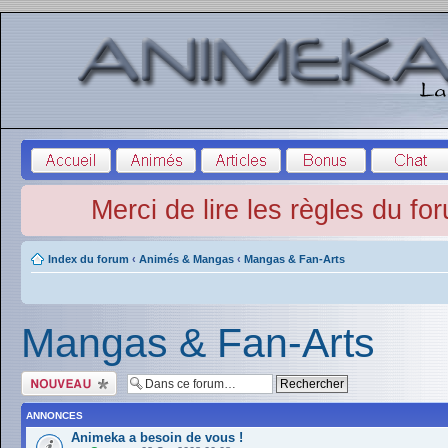
Merci de lire les règles du fo
Index du forum
‹
Animés & Mangas
‹
Mangas & Fan-Arts
Mangas & Fan-Arts
Écrire un nouveau
sujet
ANNONCES
Animeka a besoin de vous !