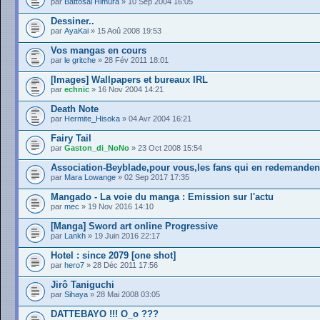
par
Battosai Himura
» 10 Sep 2004 16:05
Dessiner..
par
AyaKai
» 15 Aoû 2008 19:53
Vos mangas en cours
par
le gritche
» 28 Fév 2011 18:01
[Images] Wallpapers et bureaux IRL
par
echnic
» 16 Nov 2004 14:21
Death Note
par
Hermite_Hisoka
» 04 Avr 2004 16:21
Fairy Tail
par
Gaston_di_NoNo
» 23 Oct 2008 15:54
Association-Beyblade,pour vous,les fans qui en redemanden
par
Mara Lowange
» 02 Sep 2017 17:35
Mangado - La voie du manga : Emission sur l'actu
par
mec
» 19 Nov 2016 14:10
[Manga] Sword art online Progressive
par
Lankh
» 19 Juin 2016 22:17
Hotel : since 2079 [one shot]
par
hero7
» 28 Déc 2011 17:56
Jirô Taniguchi
par
Sihaya
» 28 Mai 2008 03:05
DATTEBAYO !!! O_o ???