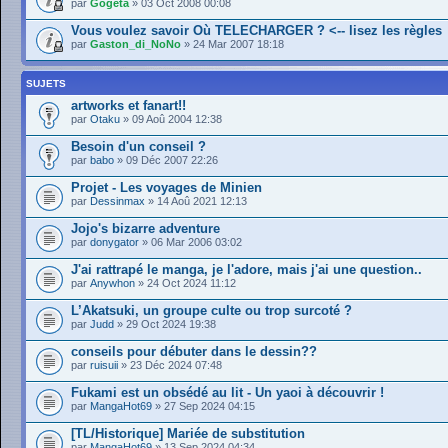
par
Gogeta
» 03 Oct 2008 00:08
Vous voulez savoir Où TELECHARGER ? <-- lisez les règles
par
Gaston_di_NoNo
» 24 Mar 2007 18:18
SUJETS
artworks et fanart!!
par
Otaku
» 09 Aoû 2004 12:38
Besoin d'un conseil ?
par
babo
» 09 Déc 2007 22:26
Projet - Les voyages de Minien
par
Dessinmax
» 14 Aoû 2021 12:13
Jojo's bizarre adventure
par
donygator
» 06 Mar 2006 03:02
J'ai rattrapé le manga, je l'adore, mais j'ai une question..
par
Anywhon
» 24 Oct 2024 11:12
L’Akatsuki, un groupe culte ou trop surcoté ?
par
Judd
» 29 Oct 2024 19:38
conseils pour débuter dans le dessin??
par
ruisuii
» 23 Déc 2024 07:48
Fukami est un obsédé au lit - Un yaoi à découvrir !
par
MangaHot69
» 27 Sep 2024 04:15
[TL/Historique] Mariée de substitution
par
MangaHot69
» 13 Sep 2024 04:34